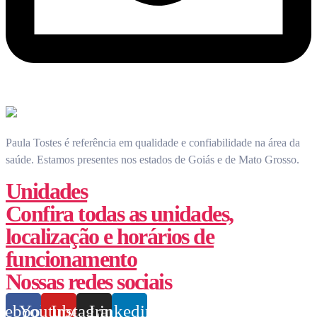
Paula Tostes é referência em qualidade e confiabilidade na área da
saúde.
Estamos presentes nos estados de Goiás e de Mato Grosso.
Unidades
Confira todas as unidades,
localização e horários de
funcionamento
Nossas redes sociais
cebook
Youtube
Instagram
Linkedin