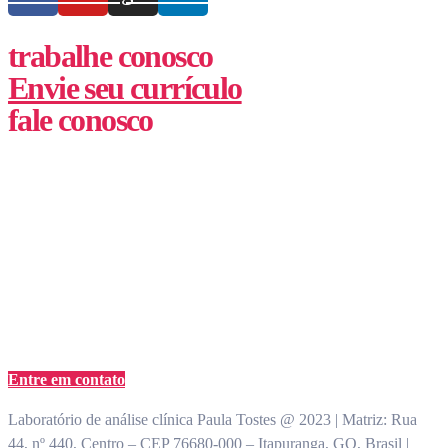
trabalhe conosco
Envie seu currículo
fale conosco
(62) 3355-1527
atendimento@paulatostes.com.br
Entre em contato
Laboratório de análise clínica Paula Tostes @ 2023 | Matriz: Rua
44, nº 440, Centro – CEP 76680-000 – Itapuranga, GO, Brasil |