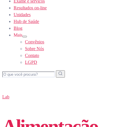
Exame e serviços
Resultados on-line
Unidades
Hub de Saúde
Blog
Mais
Show
Convênios
sub
menu
Sobre Nós
Contato
LGPD
Lab
Alimentação