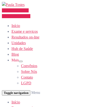
Skip
to
Agendamento
Content
(62) 3355-1527
Início
Exame e serviços
Resultados on-line
Unidades
Hub de Saúde
Blog
Mais
Show
Convênios
sub
menu
Sobre Nós
Contato
LGPD
Menu
Toggle navigation
Início