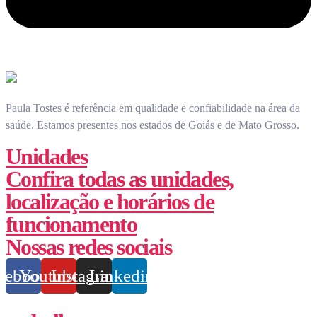
Paula Tostes é referência em qualidade e confiabilidade na área da
saúde.
Estamos presentes nos estados de Goiás e de Mato Grosso.
Unidades
Confira todas as unidades,
localização e horários de
funcionamento
Nossas redes sociais
cebook
Youtube
Instagram
Linkedin