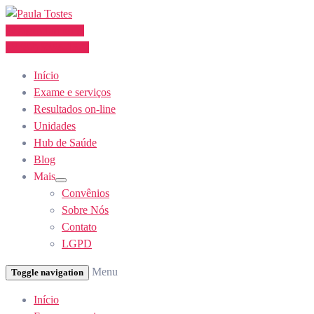
Skip
to
Agendamento
Content
(62) 3355-1527
Início
Exame e serviços
Resultados on-line
Unidades
Hub de Saúde
Blog
Mais
Show
Convênios
sub
menu
Sobre Nós
Contato
LGPD
Menu
Toggle navigation
Início