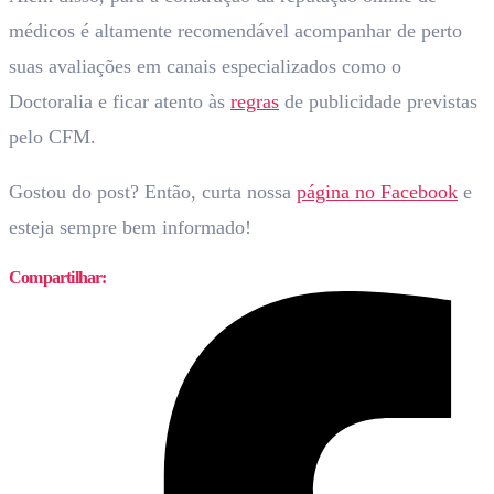
médicos é altamente recomendável acompanhar de perto
suas avaliações em canais especializados como o
Doctoralia e ficar atento às
regras
de publicidade previstas
pelo CFM.
Gostou do post? Então, curta nossa
página no
Facebook
e
esteja sempre bem informado!
Compartilhar: