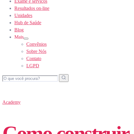
Exame e serviços
Resultados on-line
Unidades
Hub de Saúde
Blog
Mais
Show
Convênios
sub
menu
Sobre Nós
Contato
LGPD
Academy
Como construir