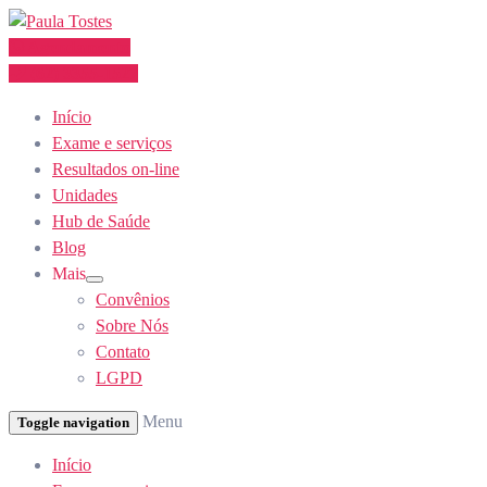
Skip
to
Agendamento
Content
(62) 3355-1527
Início
Exame e serviços
Resultados on-line
Unidades
Hub de Saúde
Blog
Mais
Show
Convênios
sub
menu
Sobre Nós
Contato
LGPD
Menu
Toggle navigation
Início