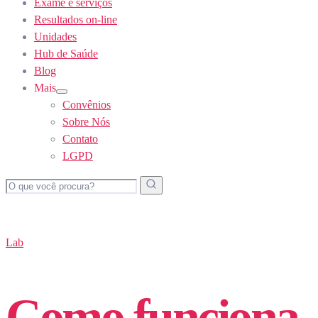
Exame e serviços
Resultados on-line
Unidades
Hub de Saúde
Blog
Mais
Show
Convênios
sub
menu
Sobre Nós
Contato
LGPD
Lab
Como funciona