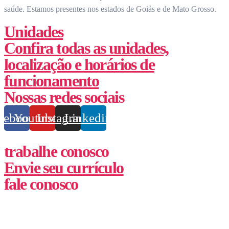
saúde.
Estamos presentes nos estados de Goiás e de Mato Grosso.
Unidades
Confira todas as unidades,
localização e horários de
funcionamento
Nossas redes sociais
cebook
Youtube
Instagram
Linkedin
trabalhe conosco
Envie seu currículo
fale conosco
(62) 3355-1527