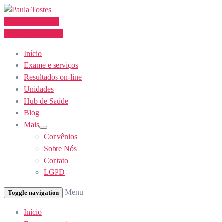
Skip
to
Agendamento
Content
(62) 3355-1527
Início
Exame e serviços
Resultados on-line
Unidades
Hub de Saúde
Blog
Mais
Show
Convênios
sub
menu
Sobre Nós
Contato
LGPD
Menu
Toggle navigation
Início