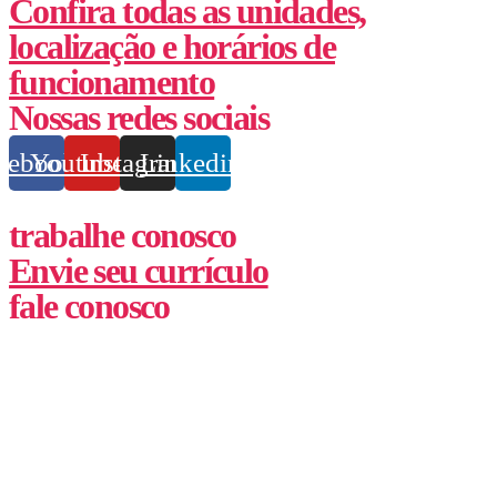
Confira todas as unidades,
localização e horários de
funcionamento
Nossas redes sociais
cebook
Youtube
Instagram
Linkedin
trabalhe conosco
Envie seu currículo
fale conosco
(62) 3355-1527