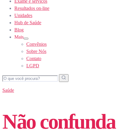
Exame e serviços
Resultados on-line
Unidades
Hub de Saúde
Blog
Mais
Show
Convênios
sub
menu
Sobre Nós
Contato
LGPD
Saúde
Não confunda