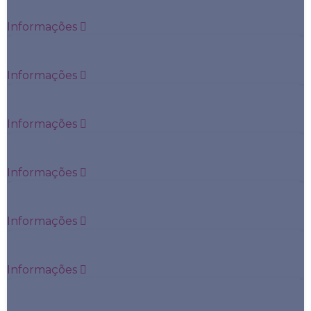
Informações
Anti- Peroxidase
Informações
Anti-Sm
Informações
Antiestreptolisina O
Informações
Antitrombina III Funcional
Informações
Beta 2 Microglobulina
Informações
Beta- HCG Quantitativo