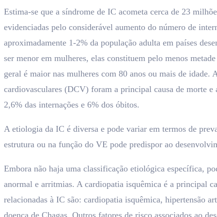
Estima-se que a síndrome de IC acometa cerca de 23 milhõe
evidenciadas pelo considerável aumento do número de interna
aproximadamente 1-2% da população adulta em países desenv
ser menor em mulheres, elas constituem pelo menos metade d
geral é maior nas mulheres com 80 anos ou mais de idade. 
cardiovasculares (DCV) foram a principal causa de morte e a 
2,6% das internações e 6% dos óbitos.
A etiologia da IC é diversa e pode variar em termos de prev
estrutura ou na função do VE pode predispor ao desenvolvi
Embora não haja uma classificação etiológica específica, p
anormal e arritmias. A cardiopatia isquêmica é a principal 
relacionadas à IC são: cardiopatia isquêmica, hipertensão ar
doença de Chagas. Outros fatores de risco associados ao des