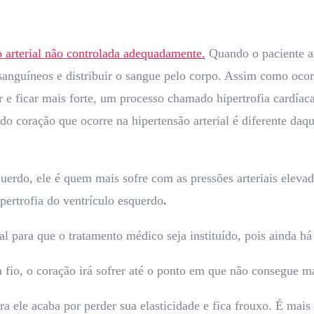
 arterial não controlada adequadamente.
Quando o paciente ap
os sanguíneos e distribuir o sangue pelo corpo. Assim como o
r e ficar mais forte, um processo chamado hipertrofia cardíac
 do coração que ocorre na hipertensão arterial é diferente da
erdo, ele é quem mais sofre com as pressões arteriais elev
ipertrofia do ventrículo esquerdo
.
l para que o tratamento médico seja instituído, pois ainda há
 fio, o coração irá sofrer até o ponto em que não consegue mai
 ele acaba por perder sua elasticidade e fica frouxo. É mai