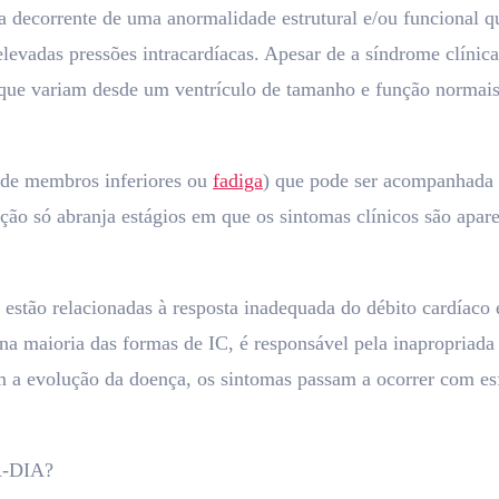
a decorrente de uma anormalidade estrutural e/ou funcional q
elevadas pressões intracardíacas. Apesar de a síndrome clíni
que variam desde um ventrículo de tamanho e função normais
a de membros inferiores ou
fadiga
) que pode ser acompanhada d
ição só abranja estágios em que os sintomas clínicos são apar
stão relacionadas à resposta inadequada do débito cardíaco 
na maioria das formas de IC, é responsável pela inapropriada 
 a evolução da doença, os sintomas passam a ocorrer com es
-DIA?