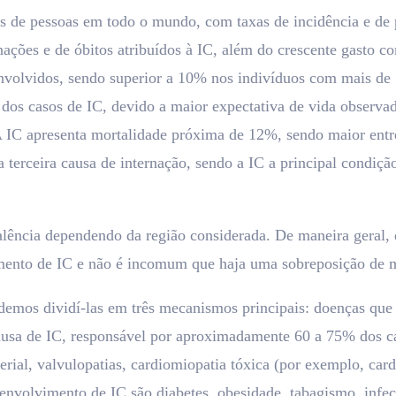
s de pessoas em todo o mundo, com taxas de incidência e de 
ções e de óbitos atribuídos à IC, além do crescente gasto co
olvidos, sendo superior a 10% nos indivíduos com mais de 70
os casos de IC, devido a maior expectativa de vida observad
A IC apresenta mortalidade próxima de 12%, sendo maior ent
terceira causa de internação, sendo a IC a principal condição
alência dependendo da região considerada. De maneira geral, 
mento de IC e não é incomum que haja uma sobreposição de m
odemos dividí-las em três mecanismos principais: doenças que
causa de IC, responsável por aproximadamente 60 a 75% dos cas
terial, valvulopatias, cardiomiopatia tóxica (por exemplo, ca
envolvimento de IC são diabetes, obesidade, tabagismo, infec