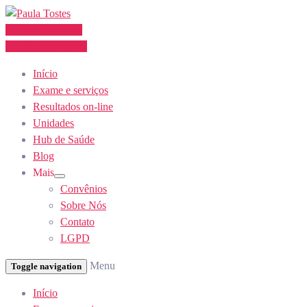
Skip
to
Agendamento
Content
(62) 3355-1527
Início
Exame e serviços
Resultados on-line
Unidades
Hub de Saúde
Blog
Mais
Show
Convênios
sub
menu
Sobre Nós
Contato
LGPD
Menu
Toggle navigation
Início