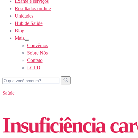
Exame e serviços
Resultados on-line
Unidades
Hub de Saúde
Blog
Mais
Show
Convênios
sub
menu
Sobre Nós
Contato
LGPD
Saúde
Insuficiência c