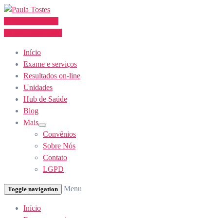
Skip
to
Agendamento
Content
(62) 3355-1527
Início
Exame e serviços
Resultados on-line
Unidades
Hub de Saúde
Blog
Mais
Show
Convênios
sub
menu
Sobre Nós
Contato
LGPD
Menu
Toggle navigation
Início