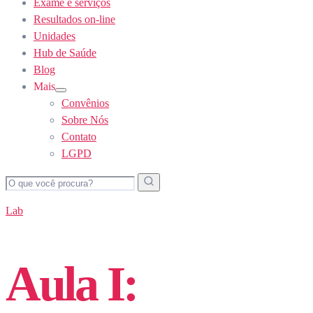
Exame e serviços
Resultados on-line
Unidades
Hub de Saúde
Blog
Mais
Show
Convênios
sub
menu
Sobre Nós
Contato
LGPD
Lab
Aula I: