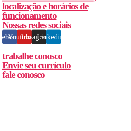
localização e horários de
funcionamento
Nossas redes sociais
cebook
Youtube
Instagram
Linkedin
trabalhe conosco
Envie seu currículo
fale conosco
(62) 3355-1527