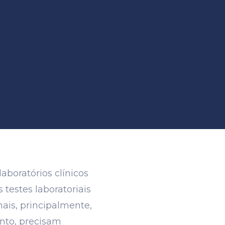
aboratórios clínicos
testes laboratoriais
mais, principalmente,
anto, precisam