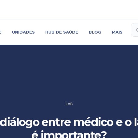
ta
E
UNIDADES
HUB DE SAÚDE
BLOG
MAIS
LAB
diálogo entre médico e o 
é importante?