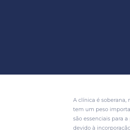
A clínica é soberana,
tem um peso importan
são essenciais para a
devido à incorporação