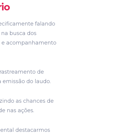
rio
ecificamente falando
a na busca dos
tico e acompanhamento
 rastreamento de
a emissão do laudo.
uzindo as chances de
de nas ações.
mental destacarmos