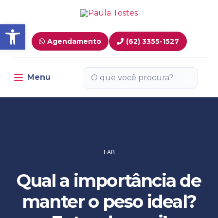
Barra de Ferramentas Aber
Agendamento
(62) 3355-1527
Menu
Toggle navigation
EXAME E SERVIÇOS
RESULTADOS ON-LINE
HUB DE SAÚDE
LAB
Qual a importância de
manter o peso ideal?