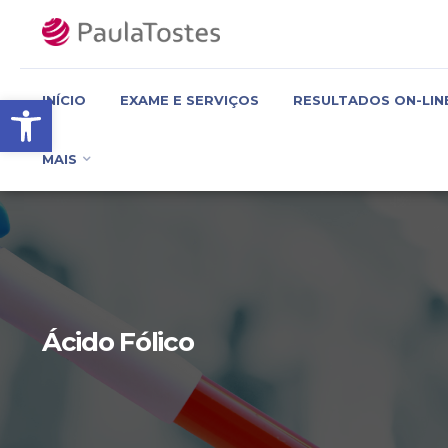
Barra de Ferramentas Aber
INÍCIO
EXAME E SERVIÇOS
RESULTADOS ON-LIN
MAIS
Ácido Fólico