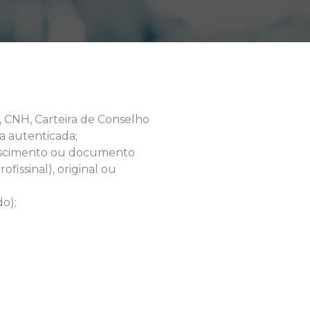
:
, CNH, Carteira de Conselho
ia autenticada;
 nascimento ou documento
fissinal), original ou
do);