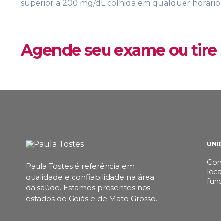
superior a 200 mg/dL colhida em qualquer horário
Agende seu exame ou tire 
UNI
Conf
Paula Tostes é referência em
loca
qualidade e confiabilidade na área
fun
da saúde.
Estamos presentes nos
estados de Goiás e de Mato Grosso.