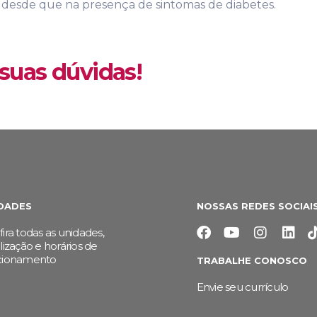
 desde que na presença de sintomas de diabetes.
suas dúvidas!
DADES
NOSSAS REDES SOCIAI
ira todas as unidades,
lização e horários de
cionamento
TRABALHE CONOSCO
Envie seu currículo