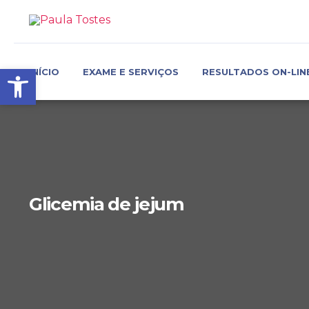
Barra de Ferramentas Aber
INÍCIO
EXAME E SERVIÇOS
RESULTADOS ON-LIN
Glicemia de jejum