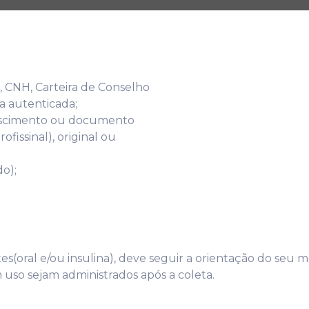
, CNH, Carteira de Conselho
ia autenticada;
 nascimento ou documento
fissinal), original ou
do);
(oral e/ou insulina), deve seguir a orientação do seu mé
uso sejam administrados após a coleta.