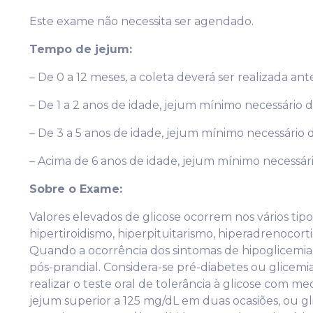
Este exame não necessita ser agendado.
Tempo de jejum:
– De 0 a 12 meses, a coleta deverá ser realizada an
– De 1 a 2 anos de idade, jejum mínimo necessário d
– De 3 a 5 anos de idade, jejum mínimo necessário d
– Acima de 6 anos de idade, jejum mínimo necessári
Sobre o Exame:
Valores elevados de glicose ocorrem nos vários tipo
hipertiroidismo, hiperpituitarismo, hiperadrenocort
Quando a ocorrência dos sintomas de hipoglicemia 
pós-prandial. Considera-se pré-diabetes ou glicemi
realizar o teste oral de tolerância à glicose com m
jejum superior a 125 mg/dL em duas ocasiões, ou gl