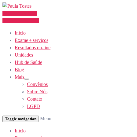
Skip
to
Agendamento
Content
(62) 3355-1527
Início
Exame e serviços
Resultados on-line
Unidades
Hub de Saúde
Blog
Mais
Show
Convênios
sub
menu
Sobre Nós
Contato
LGPD
Menu
Toggle navigation
Início