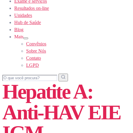
Exame e serviços
Resultados on-line
Unidades
Hub de Saúde
Blog
Mais
Show
Convênios
sub
menu
Sobre Nós
Contato
LGPD
Hepatite A:
Anti-HAV EIE