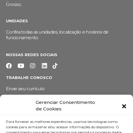
Grosso.
UNIDADES
Confira todas as unidades, localização e horários de
funcionamento
NOSSAS REDES SOCIAIS
TRABALHE CONOSCO
Envie seu currículo
FALE CONOSCO
Gerenciar Consentimento
de Cookies
(62) 3355-1527
Para fornecer as melhores experiências, usamos tecnologias como
atendimento@paulatostes.com.br
cookies para armazenar e/ou acessar informações do dispositivo. O
consentimento para essas tecnologias nos permitirá processar dados