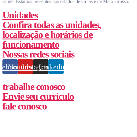
saúde.
Estamos presentes nos estados de Goiás e de Mato Grosso.
Unidades
Confira todas as unidades,
localização e horários de
funcionamento
Nossas redes sociais
cebook
Youtube
Instagram
Linkedin
trabalhe conosco
Envie seu currículo
fale conosco
(62) 3355-1527