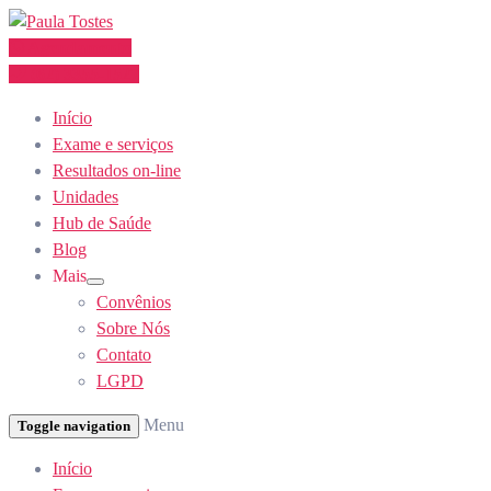
Skip
to
Agendamento
Content
(62) 3355-1527
Início
Exame e serviços
Resultados on-line
Unidades
Hub de Saúde
Blog
Mais
Show
Convênios
sub
menu
Sobre Nós
Contato
LGPD
Menu
Toggle navigation
Início