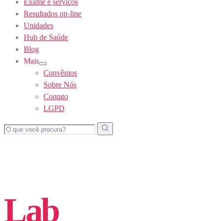
Exame e serviços
Resultados on-line
Unidades
Hub de Saúde
Blog
Mais
Show
Convênios
sub
menu
Sobre Nós
Contato
LGPD
Lab