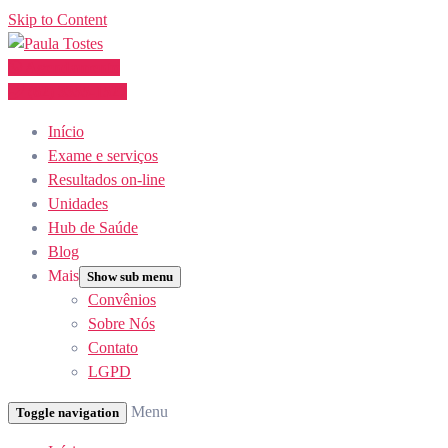
Skip to Content
Agendamento
(62) 3355-1527
Início
Exame e serviços
Resultados on-line
Unidades
Hub de Saúde
Blog
Mais
Show sub menu
Convênios
Sobre Nós
Contato
LGPD
Menu
Toggle navigation