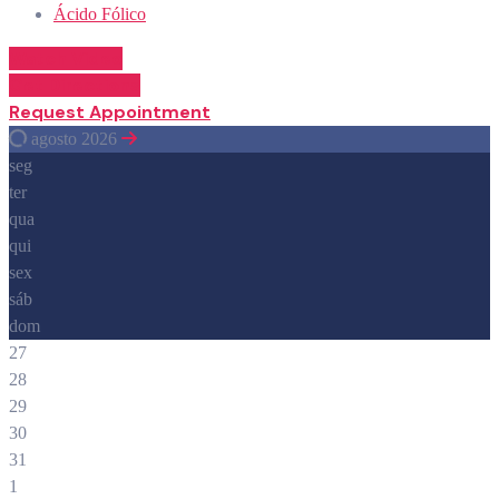
Ácido Fólico
Watch Video
Get Directions
Request Appointment
agosto 2026
seg
ter
qua
qui
sex
sáb
dom
27
28
29
30
31
1