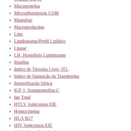
Mucoproteína
Microalbuminuria U24h
Magnésio
Macroprolactina
Litio
Lipidograma/Perfil Lipídico
Lipase
LH, Hormônio Luteinizante
Insulina
Indice de Tiroxina Livre, ITL
Indice de Saturação da Transferrina
Imunofixação Sérica
IGF 1, Somatomedina C
Ige Total
HTLV Anticorpos EIE
Homocisteina
HLA B27
HIV Anticorpos EIE