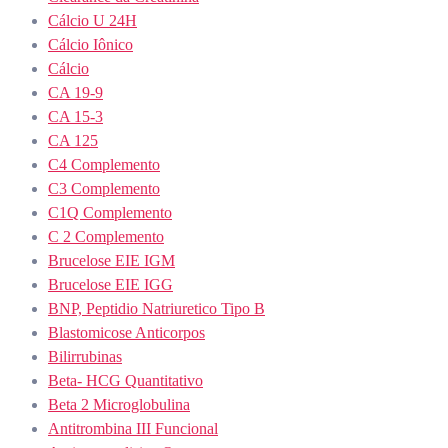
Cálcio U 24H
Cálcio Iônico
Cálcio
CA 19-9
CA 15-3
CA 125
C4 Complemento
C3 Complemento
C1Q Complemento
C 2 Complemento
Brucelose EIE IGM
Brucelose EIE IGG
BNP, Peptidio Natriuretico Tipo B
Blastomicose Anticorpos
Bilirrubinas
Beta- HCG Quantitativo
Beta 2 Microglobulina
Antitrombina III Funcional