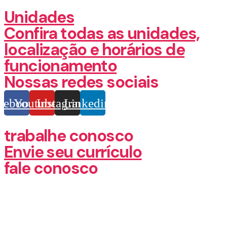
Unidades
Confira todas as unidades,
localização e horários de
funcionamento
Nossas redes sociais
cebook
Youtube
Instagram
Linkedin
trabalhe conosco
Envie seu currículo
fale conosco
(62) 3355-1527