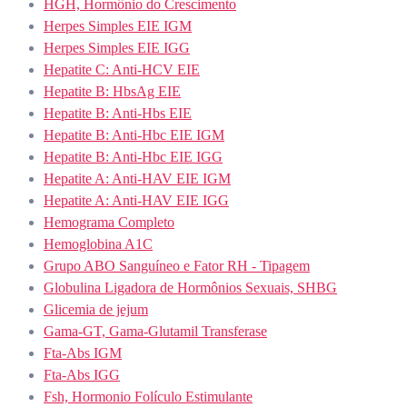
HGH, Hormônio do Crescimento
Herpes Simples EIE IGM
Herpes Simples EIE IGG
Hepatite C: Anti-HCV EIE
Hepatite B: HbsAg EIE
Hepatite B: Anti-Hbs EIE
Hepatite B: Anti-Hbc EIE IGM
Hepatite B: Anti-Hbc EIE IGG
Hepatite A: Anti-HAV EIE IGM
Hepatite A: Anti-HAV EIE IGG
Hemograma Completo
Hemoglobina A1C
Grupo ABO Sanguíneo e Fator RH - Tipagem
Globulina Ligadora de Hormônios Sexuais, SHBG
Glicemia de jejum
Gama-GT, Gama-Glutamil Transferase
Fta-Abs IGM
Fta-Abs IGG
Fsh, Hormonio Folículo Estimulante