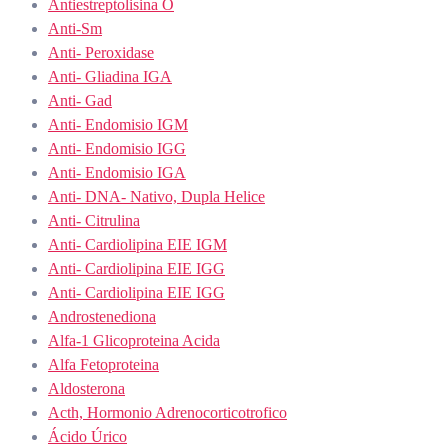
Antiestreptolisina O
Anti-Sm
Anti- Peroxidase
Anti- Gliadina IGA
Anti- Gad
Anti- Endomisio IGM
Anti- Endomisio IGG
Anti- Endomisio IGA
Anti- DNA- Nativo, Dupla Helice
Anti- Citrulina
Anti- Cardiolipina EIE IGM
Anti- Cardiolipina EIE IGG
Anti- Cardiolipina EIE IGG
Androstenediona
Alfa-1 Glicoproteina Acida
Alfa Fetoproteina
Aldosterona
Acth, Hormonio Adrenocorticotrofico
Ácido Úrico