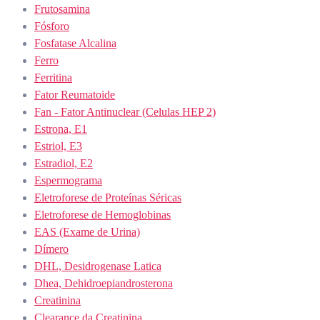
Frutosamina
Fósforo
Fosfatase Alcalina
Ferro
Ferritina
Fator Reumatoide
Fan - Fator Antinuclear (Celulas HEP 2)
Estrona, E1
Estriol, E3
Estradiol, E2
Espermograma
Eletroforese de Proteínas Séricas
Eletroforese de Hemoglobinas
EAS (Exame de Urina)
Dímero
DHL, Desidrogenase Latica
Dhea, Dehidroepiandrosterona
Creatinina
Clearance da Creatinina