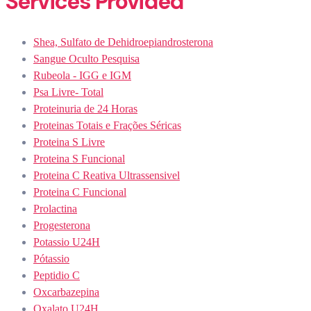
Services Provided
Shea, Sulfato de Dehidroepiandrosterona
Sangue Oculto Pesquisa
Rubeola - IGG e IGM
Psa Livre- Total
Proteinuria de 24 Horas
Proteinas Totais e Frações Séricas
Proteina S Livre
Proteina S Funcional
Proteina C Reativa Ultrassensivel
Proteina C Funcional
Prolactina
Progesterona
Potassio U24H
Pótassio
Peptidio C
Oxcarbazepina
Oxalato U24H