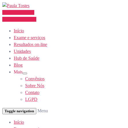
Skip
to
Agendamento
Content
(62) 3355-1527
Início
Exame e serviços
Resultados on-line
Unidades
Hub de Saúde
Blog
Mais
Show
Convênios
sub
menu
Sobre Nós
Contato
LGPD
Menu
Toggle navigation
Início