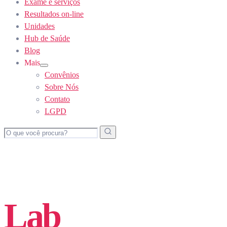
Exame e serviços
Resultados on-line
Unidades
Hub de Saúde
Blog
Mais
Show
Convênios
sub
menu
Sobre Nós
Contato
LGPD
Lab